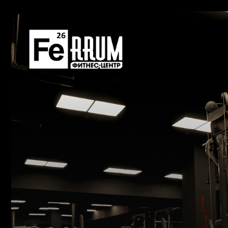
Успейте
забронироват