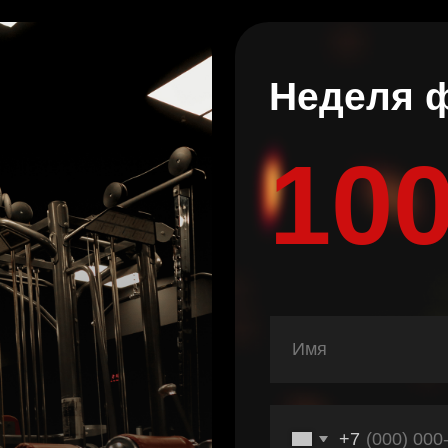
Неделя фитне
100 ₽
+7
ь со