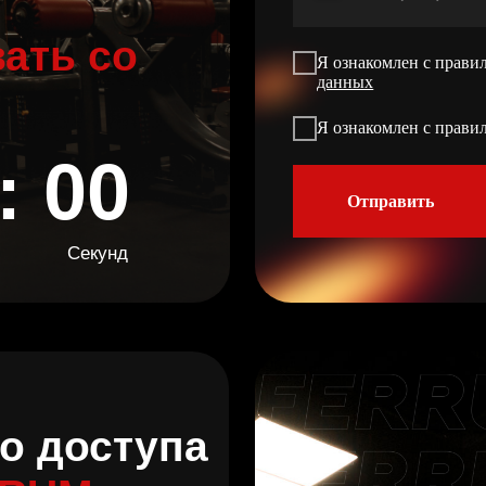
Я ознакомлен с правилами и согласен
данных
Я ознакомлен с правилами и
согласен
со
 00
Отправить
Секунд
доступа
UM